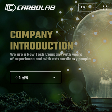
KOR
COMPANY
INTRODUCTION
We are a New Tech Company with years
of experience and with extraordinary people
수상실적
기업정보
회사연혁
인증현황