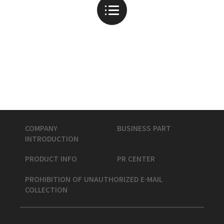
COMPANY
BUSINESS PART
INTRODUCTION
PRODUCT INFO
PR CENTER
PROHIBITION OF UNAUTHORIZED E-MAIL
COLLECTION