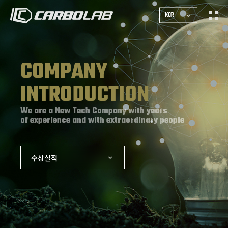
KOR
COMPANY
INTRODUCTION
We are a New Tech Company with years
of experience and with extraordinary people
수상실적
기업정보
회사연혁
인증현황